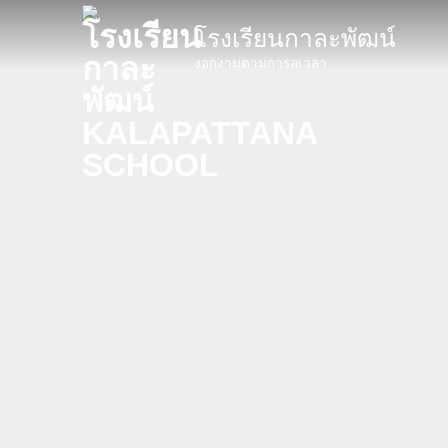
ข้าม
โรงเรียนกาละพัฒน์
ไป
ยัง
งอกงามตามการลเวลา
เนื้อหา