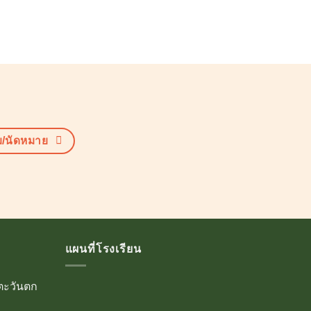
ม/นัดหมาย
แผนที่โรงเรียน
าตะวันตก